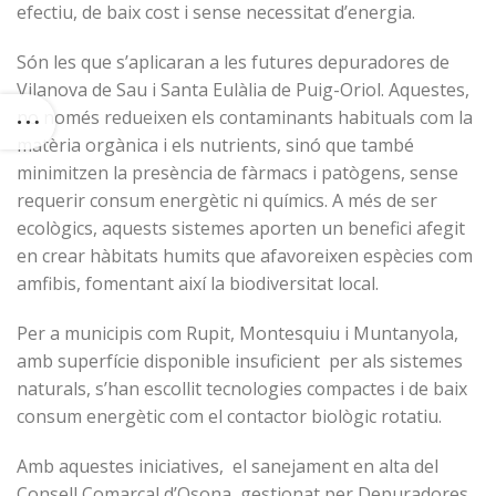
efectiu, de baix cost i sense necessitat d’energia.
Són les que s’aplicaran a les futures depuradores de
Vilanova de Sau i Santa Eulàlia de Puig-Oriol. Aquestes,
no només redueixen els contaminants habituals com la
matèria orgànica i els nutrients, sinó que també
minimitzen la presència de fàrmacs i patògens, sense
requerir consum energètic ni químics. A més de ser
ecològics, aquests sistemes aporten un benefici afegit
en crear hàbitats humits que afavoreixen espècies com
amfibis, fomentant així la biodiversitat local.
Per a municipis com Rupit, Montesquiu i Muntanyola,
amb superfície disponible insuficient per als sistemes
naturals, s’han escollit tecnologies compactes i de baix
consum energètic com el contactor biològic rotatiu.
Amb aquestes iniciatives, el sanejament en alta del
Consell Comarcal d’Osona, gestionat per Depuradores