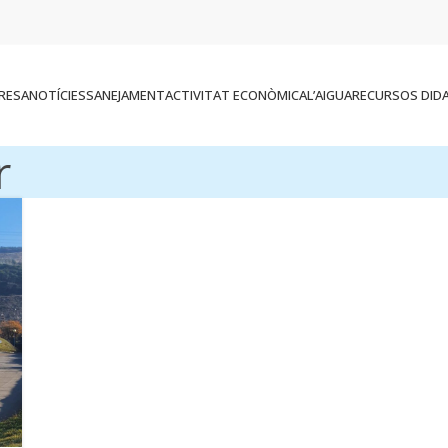
RESA
NOTÍCIES
SANEJAMENT
ACTIVITAT ECONÒMICA
L’AIGUA
RECURSOS DID
r