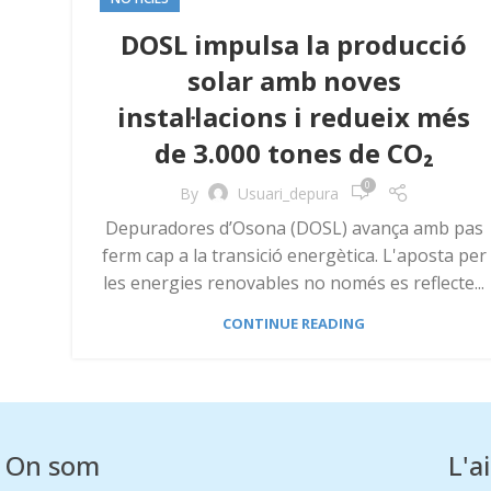
DOSL impulsa la producció
solar amb noves
instal·lacions i redueix més
de 3.000 tones de CO₂
0
By
Usuari_depura
Depuradores d’Osona (DOSL) avança amb pas
ferm cap a la transició energètica. L'aposta per
les energies renovables no només es reflecte...
CONTINUE READING
On som
L'a