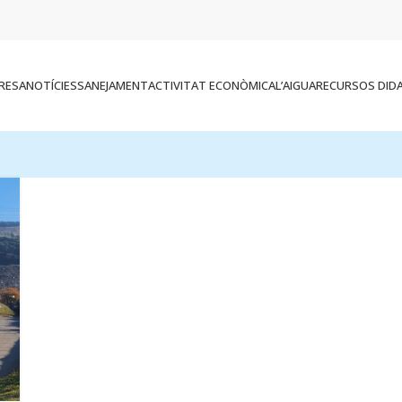
RESA
NOTÍCIES
SANEJAMENT
ACTIVITAT ECONÒMICA
L’AIGUA
RECURSOS DID