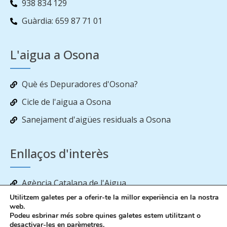
938 834 129
Guàrdia: 659 87 71 01
L'aigua a Osona
Què és Depuradores d'Osona?
Cicle de l'aigua a Osona
Sanejament d'aigües residuals a Osona
Enllaços d'interès
Agència Catalana de l'Aigua
Utilitzem galetes per a oferir-te la millor experiència en la nostra
Estat de les reserves d’aigua als embassaments
web.
Podeu esbrinar més sobre quines galetes estem utilitzant o
desactivar-les en
parèmetres
.