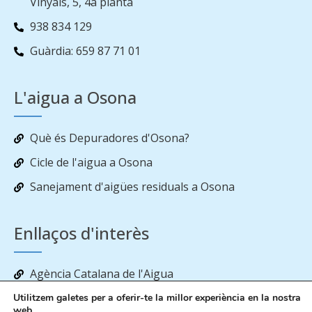
Vinyals, 5, 4a planta
938 834 129
Guàrdia: 659 87 71 01
L'aigua a Osona
Què és Depuradores d'Osona?
Cicle de l'aigua a Osona
Sanejament d'aigües residuals a Osona
Enllaços d'interès
Agència Catalana de l'Aigua
Estat de les reserves d’aigua als embassaments
Utilitzem galetes per a oferir-te la millor experiència en la nostra
web.