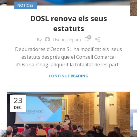
NOTÍCIES
DOSL renova els seus
estatuts
0
By
Usuari_depura
Depuradores d’Osona SL ha modificat els seus
estatuts després que el Consell Comarcal
d’Osona n’hagi adquirit la totalitat de les part...
CONTINUE READING
23
DES.