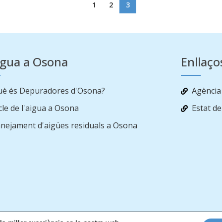
1
2
3
igua a Osona
Enllaço
uè és Depuradores d'Osona?
Agència
cle de l'aigua a Osona
Estat d
nejament d'aigües residuals a Osona