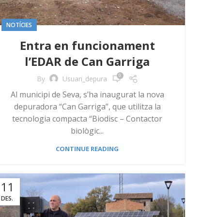
NOTÍCIES
Entra en funcionament
l’EDAR de Can Garriga
0
By
Usuari_depura
Al municipi de Seva, s’ha inaugurat la nova
depuradora “Can Garriga”, que utilitza la
tecnologia compacta “Biodisc – Contactor
biològic...
CONTINUE READING
11
DES.