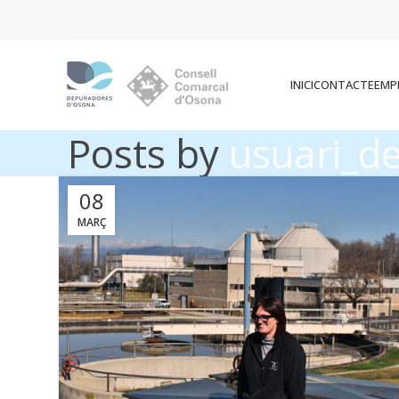
INICI
CONTACTE
EMP
Posts by
usuari_d
08
MARÇ