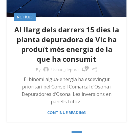
NOTÍCIES
Al llarg dels darrers 15 dies la
planta depuradora de Vic ha
produït més energia de la
que ha consumit
0
By
Usuari_depura
El binomi aigua-energia ha esdevingut
prioritari pel Consell Comarcal d’Osona i
Depuradores d’Osona. Les inversions en
panells fotov...
CONTINUE READING