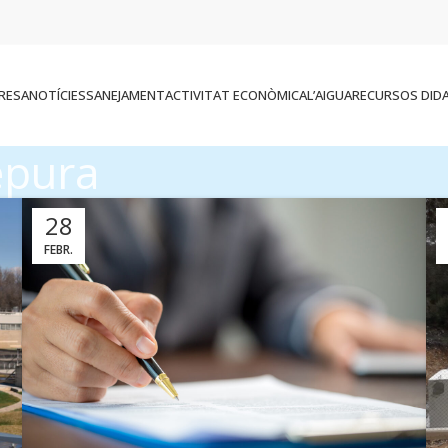
RESA
NOTÍCIES
SANEJAMENT
ACTIVITAT ECONÒMICA
L’AIGUA
RECURSOS DID
epura
28
FEBR.