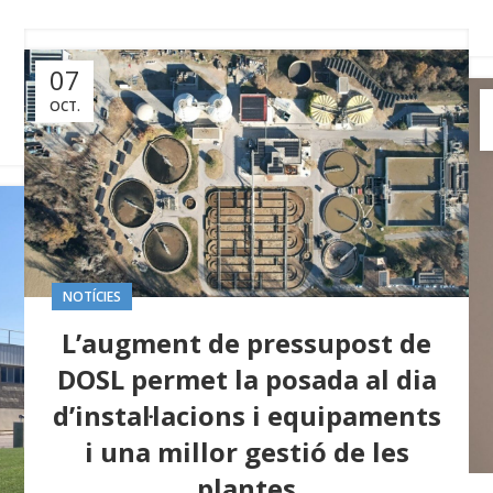
07
OCT.
NOTÍCIES
L’augment de pressupost de
DOSL permet la posada al dia
d’instal·lacions i equipaments
i una millor gestió de les
plantes