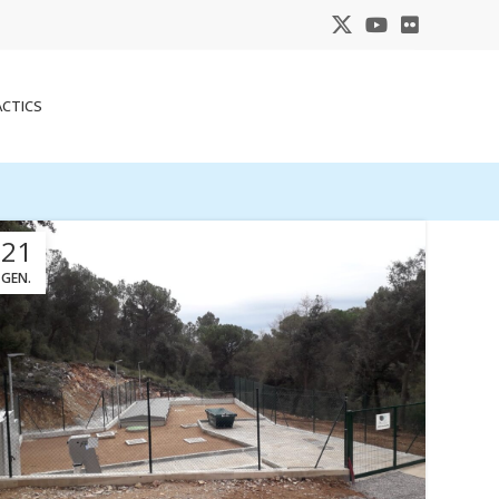
ACTICS
21
GEN.