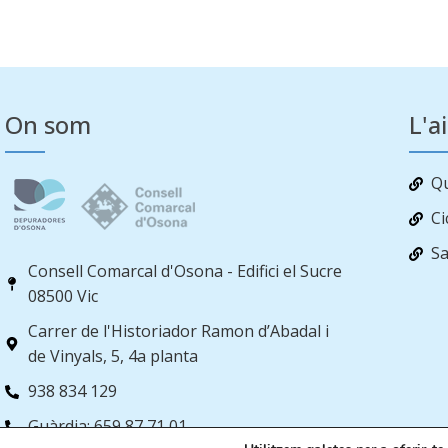
On som
L'a
Q
Ci
Sa
Consell Comarcal d'Osona - Edifici el Sucre
08500 Vic
Carrer de l'Historiador Ramon d’Abadal i
de Vinyals, 5, 4a planta
938 834 129
Guàrdia: 659 87 71 01