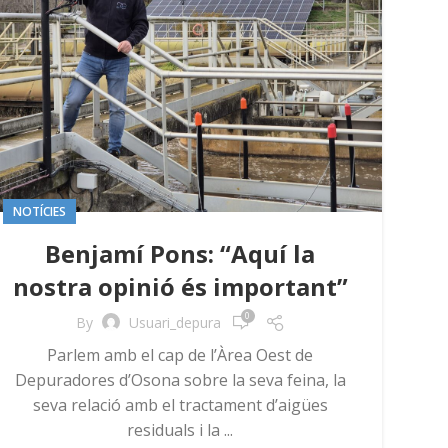
NOTÍCIES
Benjamí Pons: “Aquí la
nostra opinió és important”
0
By
Usuari_depura
Parlem amb el cap de l’Àrea Oest de
Depuradores d’Osona sobre la seva feina, la
seva relació amb el tractament d’aigües
residuals i la ...