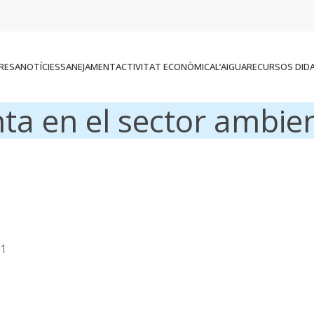
RESA
NOTÍCIES
SANEJAMENT
ACTIVITAT ECONÒMICA
L’AIGUA
RECURSOS DID
nta en el sector ambie
21